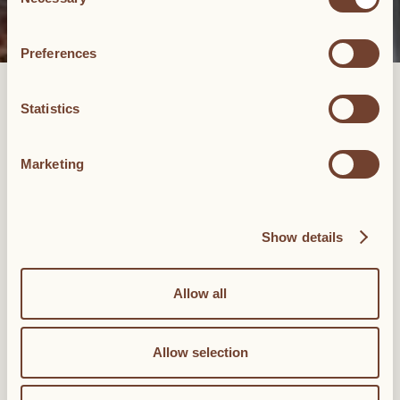
Selection
Preferences
BLACK SUITE
Statistics
Suivez un couloir orné de fresques à travers une porte ancienne
où vous découvrirez un escalier raide en pierre qui mène à un
Marketing
espace au design minimaliste réputé pour son esthétique épurée.
Ici, les œuvres de Thea Djordjadze et Francesco Arena ont ouvert
la voie. Le penthouse Black Suite de 85 mètres carrés se trouve
au sommet du palais et offre une vue imprenable sur la propriété,
Show details
un salon, une chambre, une cuisine entièrement équipée et une
terrasse privée de 1 500 m².
Allow all
RÉSERVEZ
85 m²
Allow selection
Lit king size
Vue de la ville
Terrasse privée de 1 500 m²