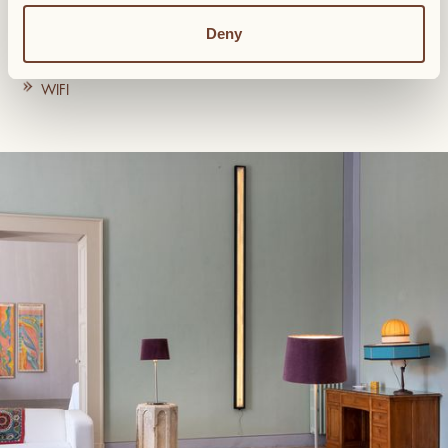
Vue sur placette, square de Gagliano Del Capo
Deny
Salon
2 salles de bains
WIFI