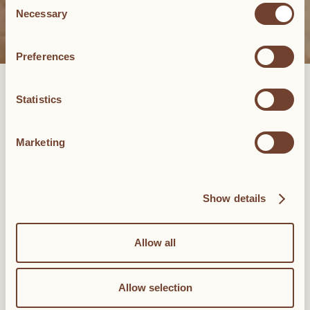
Necessary
Selection
Preferences
MASTER SUITE
Statistics
La Suite Master présente deux chambres, deux salles de bains, un
grand salon et une collection d'art contemporain enviable. En
Marketing
plus de ses plafonds ornés de fresques éblouissantes et de ses
sols d'origine du XIXe siècle, la suite principale comprend un
salon de 40 mètres carrés au look contemporain élégant et deux
chambres (35 mètres carrés chacune) avec des lits king-size et
Show details
deux chambres privées. salles de bains. Ici aussi se trouvent de
nombreuses pièces de la collection d’art contemporain du
Palazzo Daniele.
Allow all
RÉSERVEZ
Allow selection
120 et 130 m²
2 lits king size